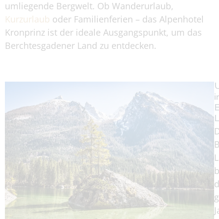
umliegende Bergwelt. Ob Wanderurlaub,
Kurzurlaub
oder Familienferien – das Alpenhotel
Kronprinz ist der ideale Ausgangspunkt, um das
Berchtesgadener Land zu entdecken.
i
B
b
d
g
J